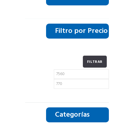
Filtro por Precio
FILTRAR
Precio
Precio
mínimo
máximo
Categorías