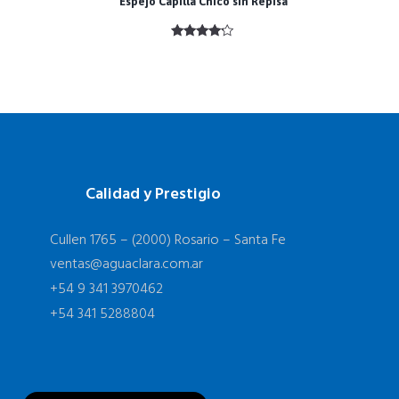
Espejo Capilla Chico sin Repisa
Valorado
con
4.00
de 5
Calidad y Prestigio
Cullen 1765 – (2000) Rosario – Santa Fe
ventas@aguaclara.com.ar
+54 9 341 3970462
+54 341 5288804