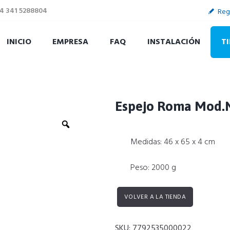
4 341 5288804
Reg
INICIO
EMPRESA
FAQ
INSTALACIÓN
T
Espejo Roma Mod.
Zoom
Medidas: 46 x 65 x 4 cm
Peso: 2000 g
VOLVER A LA TIENDA
SKU:
7792535000022