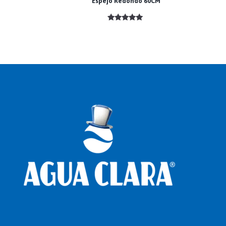
Espejo Redondo 60CM
Valorado
con
5.00
de 5