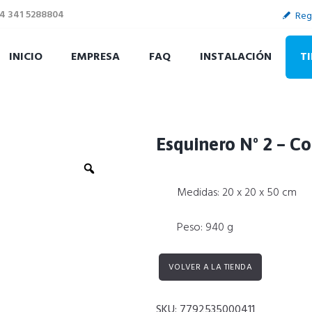
4 341 5288804
Reg
INICIO
EMPRESA
FAQ
INSTALACIÓN
T
Esquinero Nº 2 – C
Zoom
Medidas: 20 x 20 x 50 cm
Peso: 940 g
VOLVER A LA TIENDA
SKU:
7792535000411