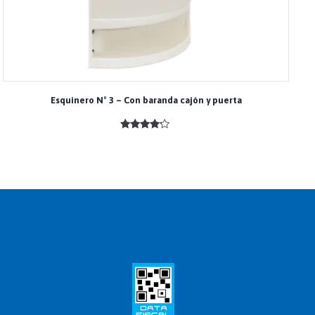
Esquinero Nº 3 – Con baranda cajón y puerta
Valorado
con
4.00
de 5