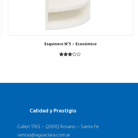
Esquinero Nº5 – Económico
Valorad
o con
3.00
de 5
Calidad y Prestigio
Cullen 1765 – (2000) Rosario – Santa Fe
ventas@aguaclara.com.ar