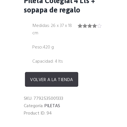
Pileta Colegial 4 Lts +
sopapa de regalo
Medidas: 26 x 37 x 18
cm
Valorado
1
con
4.00
de 5 en
Peso:420 g
base a
valoración
de un
cliente
Capacidad: 4 lts
VOLVER A LA TIENDA
SKU:
7792535001333
Categoría:
PILETAS
Product ID:
94