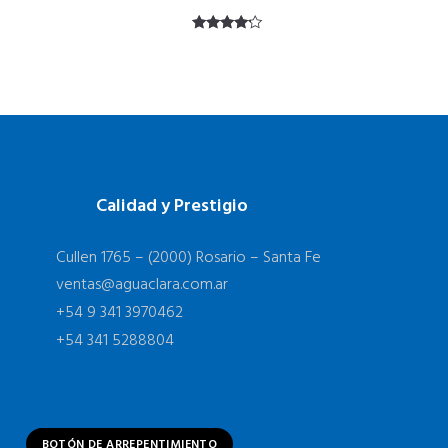
Valorado
con
4.00
de 5
Calidad y Prestigio
Cullen 1765 – (2000) Rosario – Santa Fe
ventas@aguaclara.com.ar
+54 9 341 3970462
+54 341 5288804
BOTÓN DE ARREPENTIMIENTO