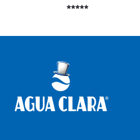
Valorado
con
5.00
de 5